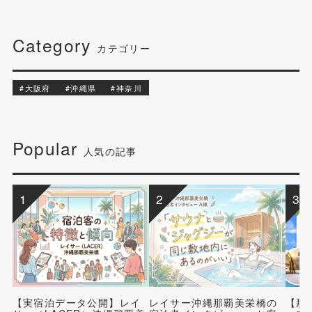
Category
カテゴリー
#大阪府
#沖縄県
#神奈川
Popular
人気の記事
1
2
3
【実宿泊データ公開】レイ
レイサー沖縄那覇美栄橋の
【那