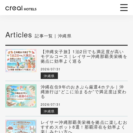
Articles
記事一覧 | 沖縄県
【沖縄女子旅】1泊2日でも満足度が高い
モデルコース｜レイサー沖縄那覇美栄橋を
拠点に効率よく巡る
2026/07/31
沖縄県
沖縄在住9年のおきぶら厳選4ホテル｜沖
縄旅行は“どこに泊まるか”で満足度は変わ
る
2026/07/31
沖縄県
レイサー沖縄那覇美栄橋を拠点に楽しむお
すすめスポット8選！那覇滞在を効率よく
楽しみたい方へ