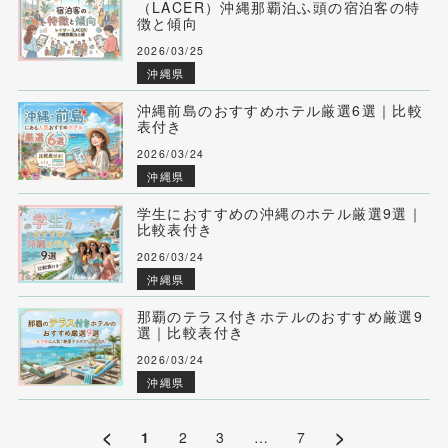
（LACER）沖縄那覇泊ふ頭の宿泊客の特
徴と傾向
2026/03/25
沖縄県
沖縄前島のおすすめホテル厳選6選｜比較
表付き
2026/03/24
沖縄県
学生におすすめの沖縄のホテル厳選9選｜
比較表付き
2026/03/24
沖縄県
那覇のテラス付きホテルのおすすめ厳選9
選｜比較表付き
2026/03/24
沖縄県
<
>
1
2
3
…
7