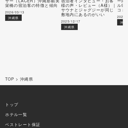
サー（LACER）沖縄那覇美
宿泊者インタビュー・お客
ー向
栄橋の宿泊客の特徴と傾向
様の声・レビュー（A様）｜
ル9
サウナとジャグジーが同じ
コミ
2026/03/13
敷地内にあるのがいい
2025/
沖縄県
2025/12/17
沖縄
沖縄県
TOP
>
沖縄県
トップ
ホテル一覧
ベストレート保証