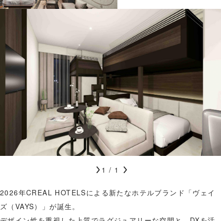
V
1
/
1
A
2026年CREAL HOTELSによる新たなホテルブランド「ヴェイ
Y
ズ（VAYS）」が誕生。
S
デザイン性を重視した上質でラグジュアリーな空間と、DXを活