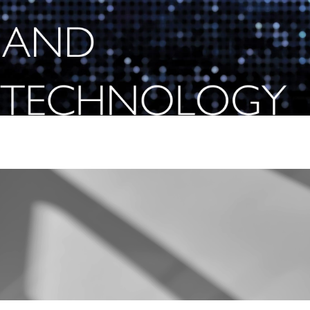
K
A
M
A
K
U
R
A
）
デ
ラ
ッ
ク
ス
ツ
イ
ン
詳しくはこちら