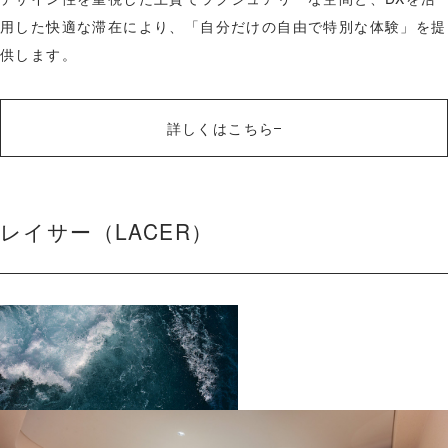
東
用した快適な滞在により、「自分だけの自由で特別な体験」を提
京
供します。
S
T
A
詳しくはこちら
T
I
O
レイサー（LACER）
N
E
A
S
T
（
V
A