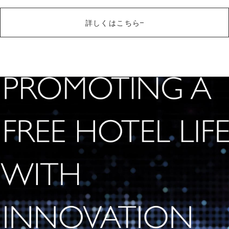
S
ー
T
ト
詳しくはこちら
）
鎌
ス
倉
ー
（
ペ
L
リ
ア
A
バ
C
ン
E
ク
R
詳しくはこちら
S
U
I
T
E
S