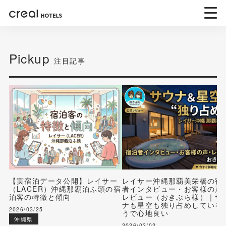
Pickup
注目記事
【実宿泊データ公開】レイサー
レイサー沖縄那覇美栄橋の宿
（LACER）沖縄那覇泊ふ頭の宿
者インタビュー・お客様の声
泊客の特徴と傾向
レビュー（おきぶら様）｜サ
ナも星空も独り占めしている
2026/03/25
うで心地良い
沖縄県
2026/03/02