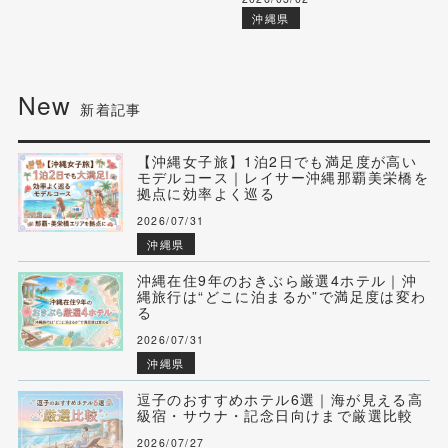
沖縄県
New
新着記事
【沖縄女子旅】1泊2日でも満足度が高い
モデルコース｜レイサー沖縄那覇美栄橋を
拠点に効率よく巡る
2026/07/31
沖縄県
沖縄在住9年のおきぶら厳選4ホテル｜沖
縄旅行は“どこに泊まるか”で満足度は変わ
る
2026/07/31
沖縄県
逗子のおすすめホテル6選｜海が見える高
級宿・サウナ・記念日向けまで厳選比較
2026/07/27