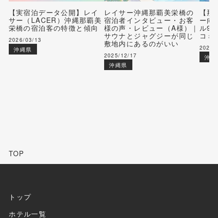
【実宿泊データ公開】レイ
レイサー沖縄那覇美栄橋の
【那
サー（LACER）沖縄那覇美
宿泊者インタビュー・お客
ー向
栄橋の宿泊客の特徴と傾向
様の声・レビュー（A様）｜
ル9
サウナとジャグジーが同じ
コミ
2026/03/13
敷地内にあるのがいい
2025/
沖縄県
2025/12/17
沖縄
沖縄県
TOP
トップ
ホテル一覧