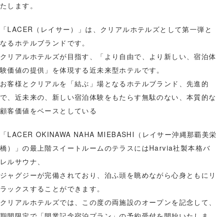
たします。
「LACER（レイサー）」は、クリアルホテルズとして第一弾と
なるホテルブランドです。
クリアルホテルズが目指す、「より自由で、より新しい、宿泊体
験価値の提供」を体現する近未来型ホテルです。
お客様とクリアルを「結ぶ」場となるホテルブランド、先進的
で、近未来の、新しい宿泊体験をもたらす無駄のない、本質的な
顧客価値をベースとしている
「LACER OKINAWA NAHA MIEBASHI（レイサー沖縄那覇美栄
橋）」の最上階スイートルームのテラスにはHarvia社製本格バ
レルサウナ、
ジャグジーが完備されており、泊ふ頭を眺めながら心身ともにリ
ラックスすることができます。
クリアルホテルズでは、この度の両施設のオープンを記念して、
期間限定で「開業記念宿泊プラン」の予約受付を開始いたしま